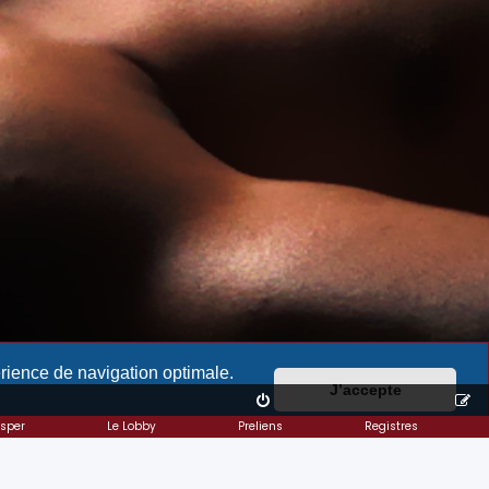
érience de navigation optimale.
J’accepte
isper
Le Lobby
Preliens
Registres